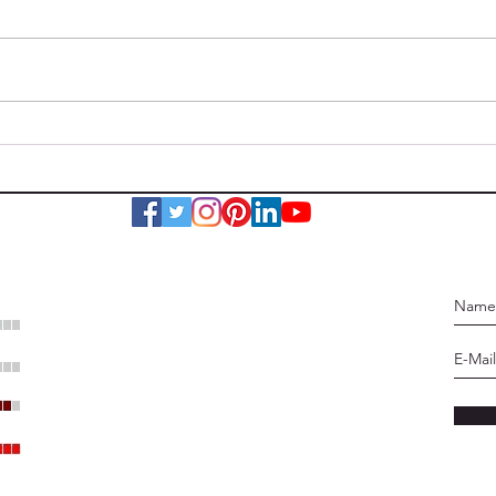
24 Stunden Übung
Erfo
FJLA
: