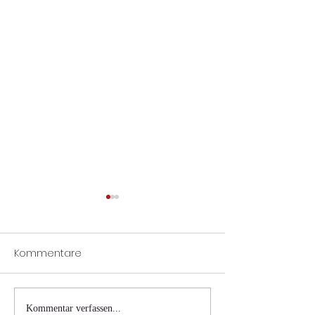
Kommentare
Wohnhausbrand
Verkehrsunfall 
Kommentar verfassen...