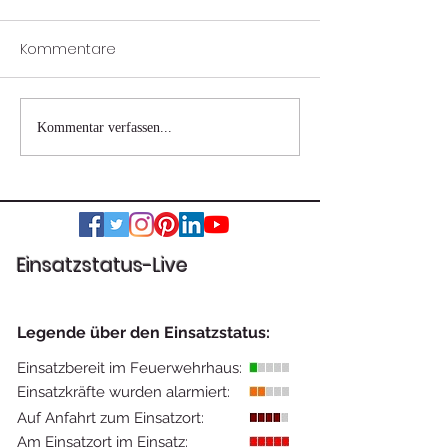
Kommentare
Wohnhausbrand
Verkehrsunfall 
Kommentar verfassen...
Nestelbach bei Graz
eingeklemmter
Einsatzstatus-Live
Legende über den Einsatzstatus:
Einsatzbereit im Feuerwehrhaus:
Einsatzkräfte wurden alarmiert:
Auf Anfahrt zum Einsatzort:
Am Einsatzort im Einsatz: