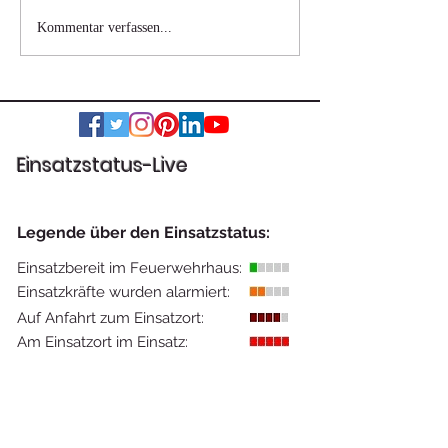
Wohnhausbrand
Verkehrsunfall 
Kommentar verfassen...
Nestelbach bei Graz
eingeklemmter
Einsatzstatus-Live
Legende über den Einsatzstatus:
Einsatzbereit im Feuerwehrhaus:
Einsatzkräfte wurden alarmiert:
Auf Anfahrt zum Einsatzort:
Am Einsatzort im Einsatz: