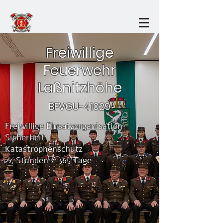
Freiwillige
Feuerwehr
Laßnitzhöhe
BFVGU-41029
Freiwillige Einsatzorganisation
Sicherheit
Katastrophenschutz
24 Stunden / 365 Tage