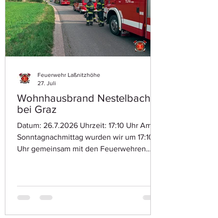
Feuerwehr Laßnitzhöhe
27. Juli
Wohnhausbrand Nestelbach
bei Graz
Datum: 26.7.2026 Uhrzeit: 17:10 Uhr Am
Sonntagnachmittag wurden wir um 17:10
Uhr gemeinsam mit den Feuerwehren
Nestelbach bei Graz und Krumegg zu
einem Wohnhausbrand in Nestelbach
alarmiert. Wir rückten umgehend mit
TLFA-3000 und DLK zum Einsatz aus. Vor
Ort stellte sich glücklicherweise heraus,