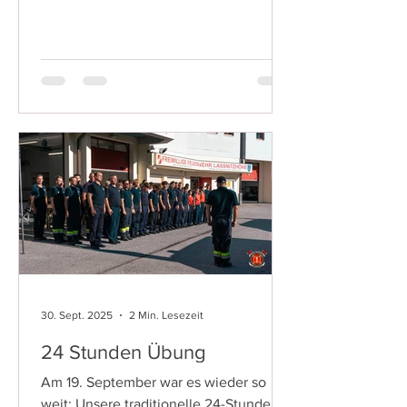
traten sieben Jugendliche aus unserer
Feuerwehrjugend zum Wissenstest an:
drei in der Stufe Silber und vier in der
Stufe Gold. Alle haben den Test mit
Bravour gemeistert. Wir gratulieren
unserer Feuerwehrjugend zu dieser
tollen Leistung und den erworbenen
Abzeichen. Wir sind stolz, einen so
motivierten Nachwuchs zu haben.
Fotos: BFV Gra
30. Sept. 2025
2 Min. Lesezeit
24 Stunden Übung
Am 19. September war es wieder so
weit: Unsere traditionelle 24-Stunden-