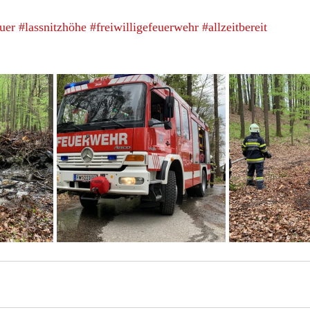
uer
#lassnitzhöhe
#freiwilligefeuerwehr
#allzeitbereit