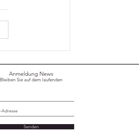
ehrsunfall mit
eklemmter Person
Anmeldung News
Bleiben Sie auf dem laufenden
Senden