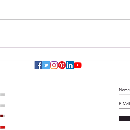
Wohnhausbrand
Verk
Nestelbach bei Graz
eing
: