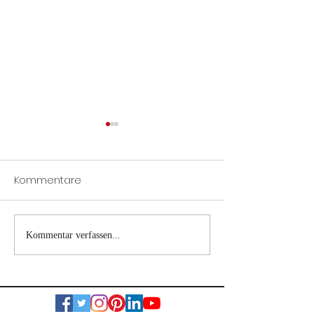
Kommentare
Wohnhausbrand
Verkehrsunfall 
Kommentar verfassen...
Nestelbach bei Graz
eingeklemmter