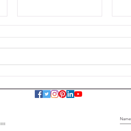
Wohnhausbrand
Verk
Nestelbach bei Graz
eing
: