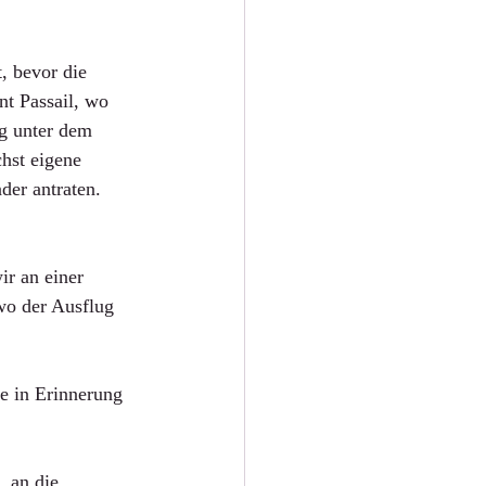
, bevor die 
t Passail, wo 
g unter dem 
hst eigene 
der antraten. 
r an einer 
wo der Ausflug 
e in Erinnerung 
 an die 