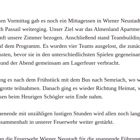
n Vormittag gab es noch ein Mittagessen in Wiener Neustadt
h Passail weiterging. Unser Ziel war das Almenland Apartmen
nft unsere Zimmer bezogen. Anschließend stand Teambuildin
auf dem Programm. Es wurden vier Teams ausgelost, die zunäc
en, bevor sie in den unterschiedlichsten Spielen gegeneinan
 und der Abend gemeinsam am Lagerfeuer verbracht.
g es nach dem Frühstück mit dem Bus nach Semriach, wo wi
grotte teilnahmen. Danach ging es wieder Richtung Heimat, 
sen beim Heurigen Schögler sein Ende nahm.
ende mit unzähligen lustigen Stunden wird allen noch lang
usammenhalt in unserer Feuerwehr weiter gestärkt.
an die Feuerwehr Wiener Neustadt für die spannende Führung,