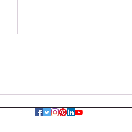
Wohnhausbrand
Verk
Nestelbach bei Graz
eing