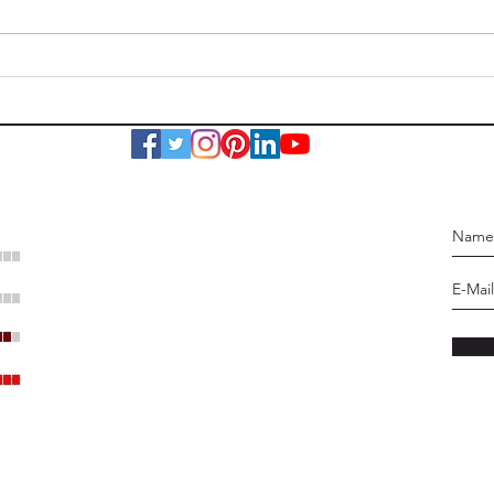
Maroni und Sturm
Tag 
: