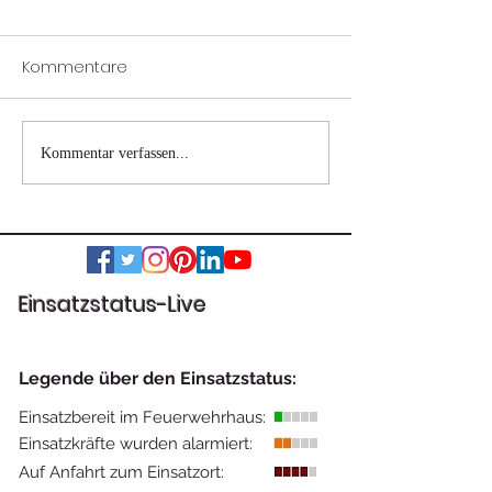
Kommentare
Wohnhausbrand
Verkehrsunfall 
Kommentar verfassen...
Nestelbach bei Graz
eingeklemmter
Einsatzstatus-Live
Legende über den Einsatzstatus:
Einsatzbereit im Feuerwehrhaus:
Einsatzkräfte wurden alarmiert:
Auf Anfahrt zum Einsatzort: