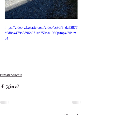
https://video.wixstatic.com/video/ec9df3_da52877
d6d8b4479b5896b971cd250da/1080p/mp4/file.m
p4
Einsatzberichte