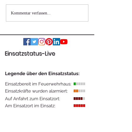
Wohnhausbrand
Verkehrsunfall 
Kommentar verfassen...
Nestelbach bei Graz
eingeklemmter
Einsatzstatus-Live
Legende über den Einsatzstatus:
Einsatzbereit im Feuerwehrhaus:
Einsatzkräfte wurden alarmiert:
Auf Anfahrt zum Einsatzort:
Am Einsatzort im Einsatz: