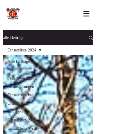
alle Beiträge
Einsatzliste 2024
Alle Beiträge
Berichte
Feuerwehrjugend
Veranstaltungen
Einsatzberichte
Orderjutsu
Übungen
Einsatzliste 2022
Einsatzliste Archiv