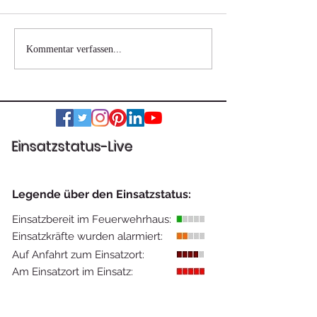
Wohnhausbrand
Verkehrsunfall 
Kommentar verfassen...
Nestelbach bei Graz
eingeklemmter
Einsatzstatus-Live
Legende über den Einsatzstatus:
Einsatzbereit im Feuerwehrhaus:
Einsatzkräfte wurden alarmiert:
Auf Anfahrt zum Einsatzort:
Am Einsatzort im Einsatz: