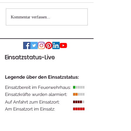
Glatteis führt zu
Wohnhausbrand
Kommentar verfassen...
Fahrzeugbergung
bei Graz
Einsatzstatus-Live
Legende über den Einsatzstatus:
Einsatzbereit im Feuerwehrhaus:
Einsatzkräfte wurden alarmiert:
Auf Anfahrt zum Einsatzort:
Am Einsatzort im Einsatz: